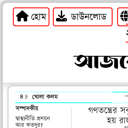
হোম
ডাউনলোড