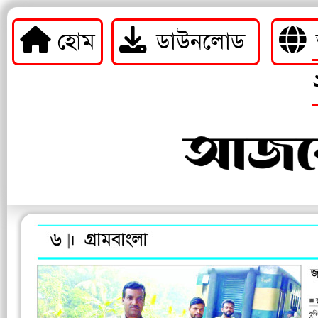
হোম
ডাউনলোড