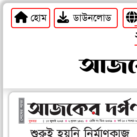
হোম
ডাউনলোড