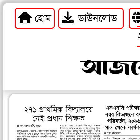
হোম
ডাউনলোড