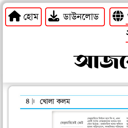
হোম
ডাউনলোড