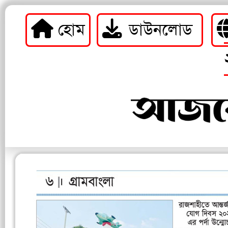
হোম
ডাউনলোড